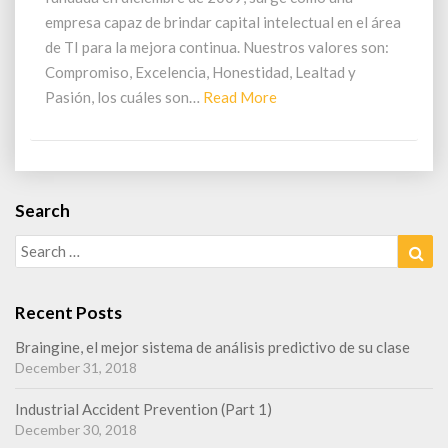
c
empresa capaz de brindar capital intelectual en el área
ó
d
de TI para la mejora continua. Nuestros valores son:
i
Compromiso, Excelencia, Honestidad, Lealtad y
g
Pasión, los cuáles son…
Read More
R
o
e
d
a
e
d
l
M
c
Search
o
o
Search
n
Sea
r
for:
s
e
u
Recent Posts
l
t
Braingine, el mejor sistema de análisis predictivo de su clase
o
December 31, 2018
r
Industrial Accident Prevention (Part 1)
December 30, 2018