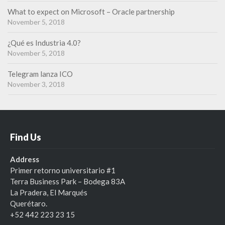
What to expect on Microsoft – Oracle partnership
November 5, 2018
¿Qué es Industria 4.0?
November 5, 2018
Telegram lanza ICO
November 3, 2018
Find Us
Address
Primer retorno universitario #1
Terra Business Park – Bodega 83A
La Pradera, El Marqués
Querétaro.
+52 442 223 23 15