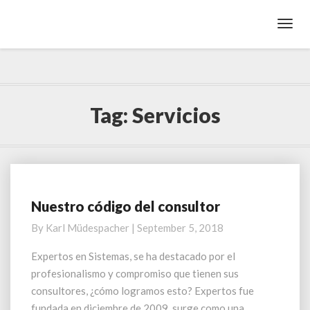
Toggl
Navig
Tag:
Servicios
Nuestro código del consultor
N
u
By
Karl Müdespacher
|
September 5, 2018
e
s
Expertos en Sistemas, se ha destacado por el
t
profesionalismo y compromiso que tienen sus
r
consultores, ¿cómo logramos esto? Expertos fue
o
fundada en diciembre de 2009, surge como una