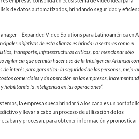
s tres empresas consolida un ecosistema de video ideal para
s
álisis de datos automatizados, brindando seguridad y eficien
i
s
p
anager – Expanded Video Solutions para Latinoamérica en A
r
incipales objetivos de esta alianza es brindar a sectores como el
e
ística, transporte, infraestructuras críticas, por mencionar sólo
d
ovigilancia que permita hacer uso de la Inteligencia Artificial con
i
c
es de interés para garantizar la seguridad de las personas, mejorar
t
e costos comerciales y de operación en las empresas, incrementan
i
 habilitando la inteligencia en las operaciones
“.
v
o
istemas, la empresa sueca brindará a los canales un portafoli
d
edictivo y llevar a cabo un proceso de utilización de los
e
 recaban y procesan, para obtener información y pronosticar
s
u
c