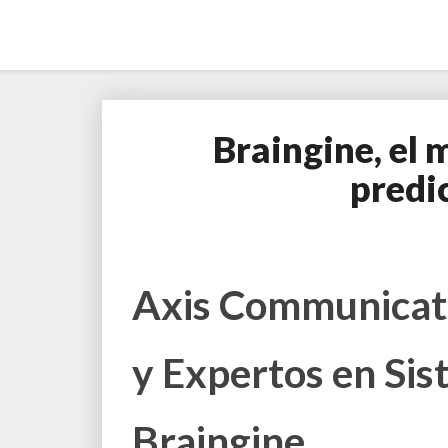
Braingine, el 
predic
Axis Communicati
y Expertos en Sis
Braingine