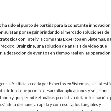
e
j
o
r
 ha sido el punto de partida para la constante innovación
s
n su afán por seguir brindando al mercado soluciones de
i
ratégica con Intel y la compañía Expertos en Sistemas, p
s
n México, Braingine, una solución de análisis de video que
t
r la detección de eventos en tiempo real en las operacio
e
m
a
d
e
gencia Artificial creada por Expertos en Sistemas, la cual está
a
 de Intel que permite desarrollar aplicaciones y soluciones
n
á
ofundo y que permite el análisis predictivo de la información 
l
alizándolo de manera rápida y con resultados tangibles y
i