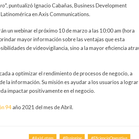
uro
“, puntualizó Ignacio Cabañas, Business Development
 Latinomérica en Axis Communications.
rán un webinar el próximo 10 de marzo a las 10:00 am (hora
 brindar mayor información sobre las ventajas que esta
sibilidades de videovigilancia, sino a la mayor eficiencia atr
ada a optimizar el rendimiento de procesos de negocio, a
de la información. Su misión es ayudar a los usuarios a lograr
eda impactar positivamente en el negocio.
ón 94
año 2021 del mes de Abril.
,
,
,
#AxisLatam
#braingine
#EficienciaOperativa