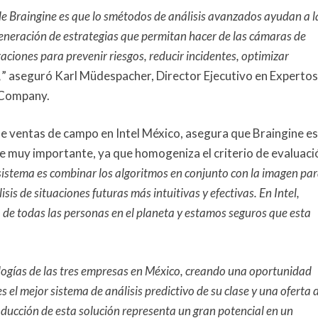
de Braingine es que lo smétodos de análisis avanzados ayudan a l
l
a
generación de estrategias que permitan hacer de las cámaras de
s
ciones para prevenir riesgos, reducir incidentes, optimizar
e
,
” aseguró Karl Müdespacher, Director Ejecutivo en Expertos
 Company.
de ventas de campo en Intel México, asegura que Braingine es
 muy importante, ya que homogeniza el criterio de evaluaci
 sistema es combinar los algoritmos en conjunto con la imagen pa
is de situaciones futuras más intuitivas y efectivas. En Intel,
 de todas las personas en el planeta y estamos seguros que esta
logías de las tres empresas en México, creando una oportunidad
es el mejor sistema de análisis predictivo de su clase y una oferta 
ducción de esta solución representa un gran potencial en un